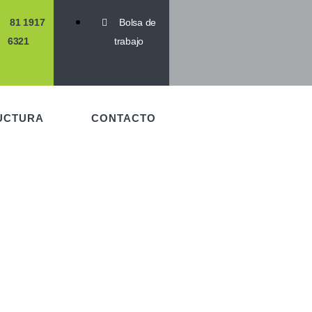
81 1917
Bolsa de
6321
trabajo
UCTURA
CONTACTO