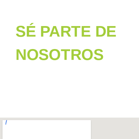
CONTÁCTANOS
SÉ PARTE DE
NOSOTROS
Proporcionanos tus datos y nos pondremos en contacto cont
oportunidad con tu perfil.
Nos encantara tenerte en nuestro equipo.